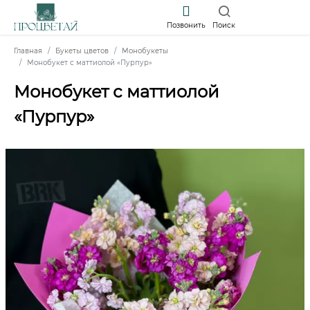
Позвонить
Поиск
Главная
Букеты цветов
Монобукеты
Монобукет с маттиолой «Пурпур»
Монобукет с маттиолой
«Пурпур»