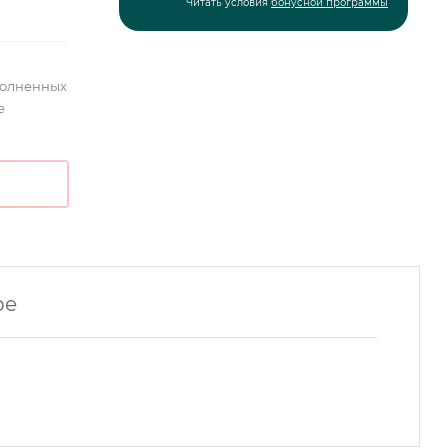
Читать условия
бонусной программы
полненных
е
ре