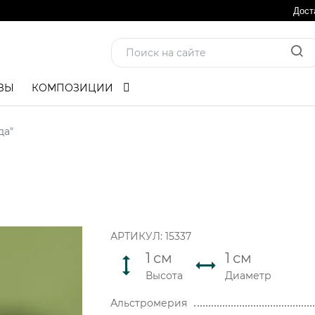
Дост
ЗЫ
КОМПОЗИЦИИ
да"
АРТИКУЛ:
15337
1
см
1
см
Высота
Диаметр
Альстромерия