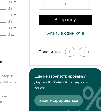
1 шт.
3 шт.
3 шт.
В корзину
3 шт.
9 шт.
Купить в один клик
3 шт.
Поделиться:
 в
 которые
Ещё не зарегистрированы?
олучателю
%
Дарим
10 бонусов
на первый
заказ!
можно
Зарегистрироваться
тапе