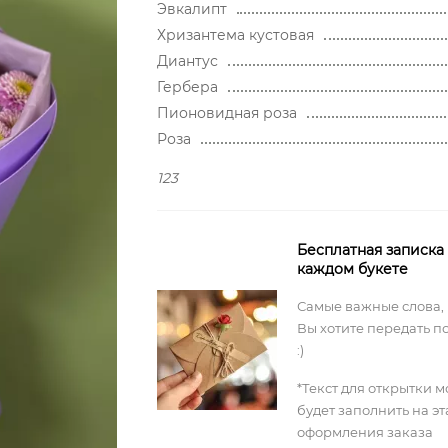
Эвкалипт
Хризантема кустовая
Диантус
Гербера
Пионовидная роза
Роза
123
Бесплатная записка
каждом букете
Самые важные слова,
Вы хотите передать п
:)
*Текст для открытки 
будет заполнить на э
оформления заказа